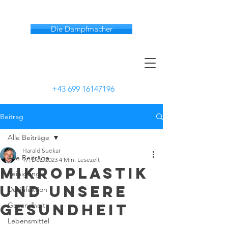
Die Dampfmacher
+43 699 16147196
Beitrag
Alle Beiträge
Harald Suekar
Alle Beiträge
17. Dez. 2023
4 Min. Lesezeit
Mikroplastik
Reinigung
und unsere
Desinfektion
Gesundheit
Gesundheit
Lebensmittel