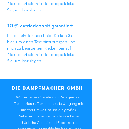
"Text bearbeiten" oder doppelklicken
Sie, um loszulegen.
100% Zufriedenheit garantiert
Ich bin ein Textabschnitt. Klicken Sie
hier, um einen Text hinzuzufügen und
mich zu bearbeiten. Klicken Sie auf
"Text bearbeiten" oder doppelklicken
Sie, um loszulegen.
Die Dampfmacher GmbH
Wir vertreiben Geräte zum Reinigen und
Desinfizieren. Der schonende Umgang mit
unserer Umwelt ist uns ein großes
Anliegen. Daher verwenden wir keine
schädliche Chemie und Produkte die
unsere Nachwelt nachhaltig beeinflussen