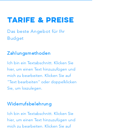
sogar in Wohngebäuden. Seine
Vielseitigkeit macht es zu einer
spannenden Option für viele
Tarife & Preise
Unternehmen und Haushalte
gleichermaßen!
Das beste Angebot für Ihr
Budget
Zahlungsmethoden
Ich bin ein Textabschnitt. Klicken Sie
hier, um einen Text hinzuzufügen und
mich zu bearbeiten. Klicken Sie auf
"Text bearbeiten" oder doppelklicken
Sie, um loszulegen.
Widerrufsbelehrung
Ich bin ein Textabschnitt. Klicken Sie
hier, um einen Text hinzuzufügen und
mich zu bearbeiten. Klicken Sie auf