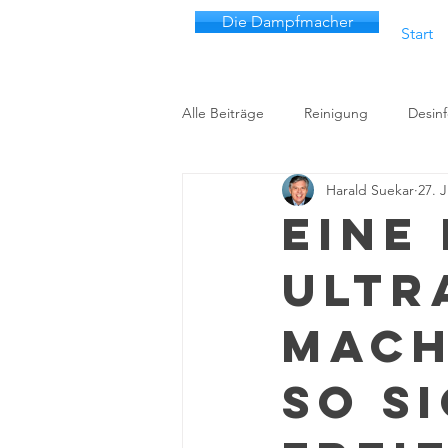
Die Dampfmacher
Start
Alle Beiträge
Reinigung
Desinf
Harald Suekar
27. 
Eine
ultr
mach
so s