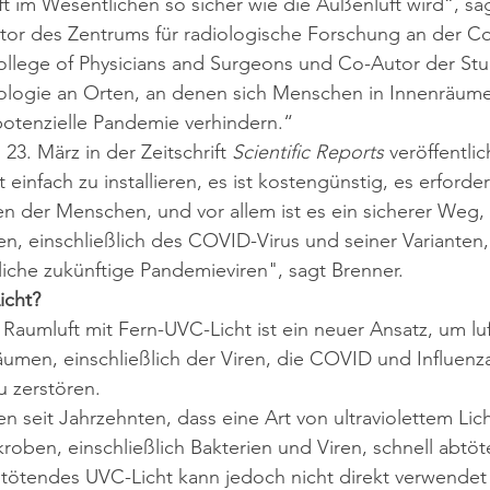
 im Wesentlichen so sicher wie die Außenluft wird“, sa
ktor des Zentrums für radiologische Forschung an der C
ollege of Physicians and Surgeons und Co-Autor der Stu
nologie an Orten, an denen sich Menschen in Innenräum
potenzielle Pandemie verhindern.“
3. März in der Zeitschrift 
Scientific Reports
 veröffentlic
 einfach zu installieren, es ist kostengünstig, es erforder
n der Menschen, und vor allem ist es ein sicherer Weg,
en
,
 einschließlich des COVID-Virus und seiner Varianten,
iche zukünftige Pandemieviren", sagt Brenner.
icht?
 Raumluft mit Fern-UVC-Licht ist ein neuer Ansatz, um lu
äumen, einschließlich der Viren, die COVID und Influenz
zu zerstören.
n seit Jahrzehnten, dass eine Art von ultraviolettem Lic
kroben, einschließlich Bakterien und Viren, schnell abtöte
ötendes UVC-Licht kann jedoch nicht direkt verwendet