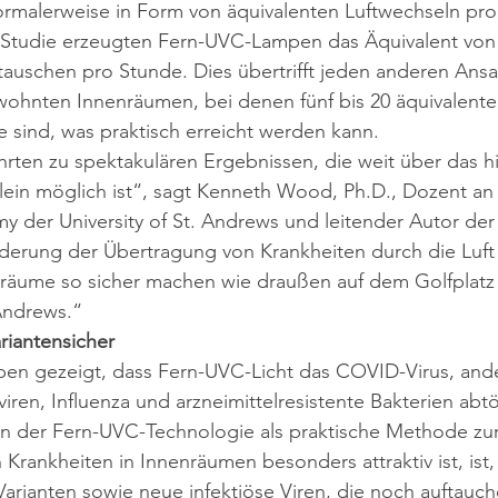
rmalerweise in Form von äquivalenten Luftwechseln pro
 Studie erzeugten Fern-UVC-Lampen das Äquivalent von
tauschen pro Stunde. Dies übertrifft jeden anderen Ansat
wohnten Innenräumen, bei denen fünf bis 20 äquivalente
 sind, was praktisch erreicht werden kann.
rten zu spektakulären Ergebnissen, die weit über das h
ein möglich ist“, sagt Kenneth Wood, Ph.D., Dozent an 
y der University of St. Andrews und leitender Autor der 
nderung der Übertragung von Krankheiten durch die Luft
äume so sicher machen wie draußen auf dem Golfplatz
Andrews.“
ariantensicher
ben gezeigt, dass Fern-UVC-Licht das COVID-Virus, and
ren, Influenza und arzneimittelresistente Bakterien abt
an der Fern-UVC-Technologie als praktische Methode zu
rankheiten in Innenräumen besonders attraktiv ist, ist, d
arianten sowie neue infektiöse Viren, die noch auftauc