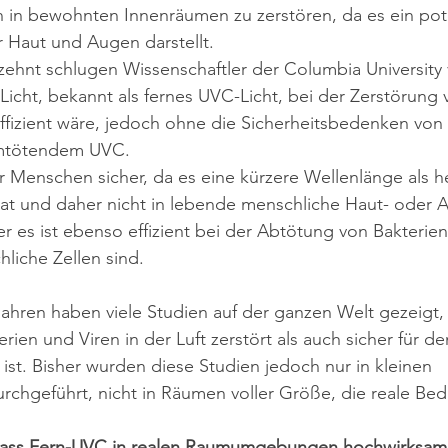
n in bewohnten Innenräumen zu zerstören, da es ein pote
r Haut und Augen darstellt.
ehnt schlugen Wissenschaftler der Columbia University v
icht, bekannt als fernes UVC-Licht, bei der Zerstörung 
fizient wäre, jedoch ohne die Sicherheitsbedenken von 
mtötendem UVC.
ür Menschen sicher, da es eine kürzere Wellenlänge als 
t und daher nicht in lebende menschliche Haut- oder A
r es ist ebenso effizient bei der Abtötung von Bakterien
chliche Zellen sind.
Jahren haben viele Studien auf der ganzen Welt gezeigt
erien und Viren in der Luft zerstört als auch sicher für de
t. Bisher wurden diese Studien jedoch nur in kleinen 
chgeführt, nicht in Räumen voller Größe, die reale Be
dass Fern-UVC in realen Raumumgebungen hochwirksam 