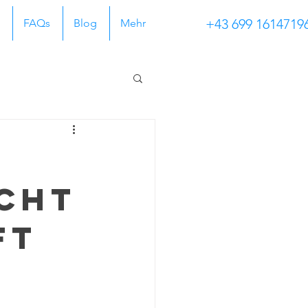
+43 699 1614719
FAQs
Blog
Mehr
icht
ft