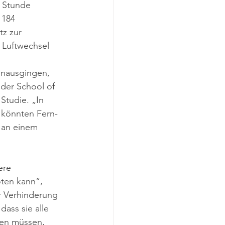
 Stunde 
 184 
z zur 
 Luftwechsel 
inausgingen, 
der School of 
Studie. „In 
 könnten Fern-
 an einem 
ere 
öten kann“, 
r Verhinderung 
ass sie alle 
hen müssen, 