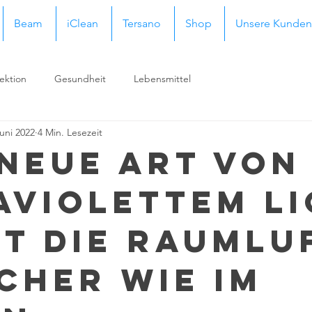
Beam
iClean
Tersano
Shop
Unsere Kunden
ektion
Gesundheit
Lebensmittel
Juni 2022
4 Min. Lesezeit
 neue Art von
aviolettem L
t die Raumlu
icher wie im