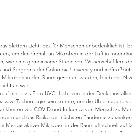
traviolettem Licht, das für Menschen unbedenklich ist, b
nuten, um den Gehalt an Mikroben in der Luft in Innenr
en, wie eine gemeinsame Studie von Wissenschaftlern de
s and Surgeons der Columbia University und in Großbrit
 Mikroben in den Raum gesprüht wurden, blieb das Niv
Licht an war.
rauf hin, dass Fern-UVC
- 
Licht
von in der Decke installi
assive Technologie sein könnte, um die Übertragung vo
rankheiten wie COVID und Influenza von Mensch zu Men
ingern und das Risiko der nächsten Pandemie zu senken
die Menge aktiver Mikroben in d
er 
Raumluft
 schnell auf fa