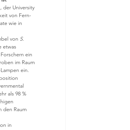
 der University 
keit von Fern-
te wie in 
ebel von 
S. 
e etwas 
Forschern ein 
ikroben im Raum 
C-Lampen ein.
position 
vernmental 
hr als 98 % 
ähigen 
in den Raum 
on in 