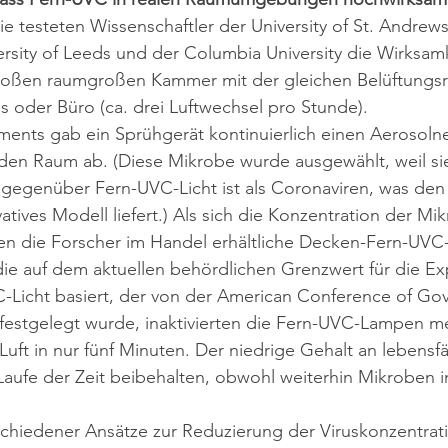
ie testeten Wissenschaftler der University of St. Andrews,
rsity of Leeds und der Columbia University die Wirksam
großen raumgroßen Kammer mit der gleichen Belüftungsra
 oder Büro (ca. drei Luftwechsel pro Stunde).
ents gab ein Sprühgerät kontinuierlich einen Aerosoln
 den Raum ab. (Diese Mikrobe wurde ausgewählt, weil si
gegenüber Fern-UVC-Licht ist als Coronaviren, was den 
ives Modell liefert.) Als sich die Konzentration der M
teten die Forscher im Handel erhältliche Decken-Fern-UV
, die auf dem aktuellen behördlichen Grenzwert für die Ex
Licht basiert, der von der American Conference of Go
s festgelegt wurde, inaktivierten die Fern-UVC-Lampen me
Luft in nur fünf Minuten. Der niedrige Gehalt an lebensf
aufe der Zeit beibehalten, obwohl weiterhin Mikroben 
chiedener Ansätze zur Reduzierung der Viruskonzentrati