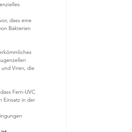
nzielles 
or, dass eine 
von Bakterien 
herkömmliches 
ugenzellen 
 und Viren, die 
, dass Fern-UVC 
n Einsatz in der 
dingungen 
ist