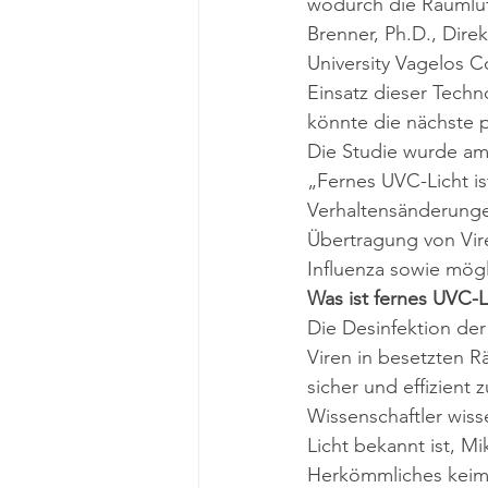
wodurch die Raumluft
Brenner, Ph.D., Dire
University Vagelos C
Einsatz dieser Tech
könnte die nächste 
Die Studie wurde am 2
„Fernes UVC-Licht ist
Verhaltensänderunge
Übertragung vo
n 
Vir
Influenza sowie mögl
Was ist fernes UVC-L
Die Desinfektion der
Viren in besetzten R
sicher und effizient 
Wissenschaftler wisse
Licht bekannt ist, Mi
Herkömmliches keimt