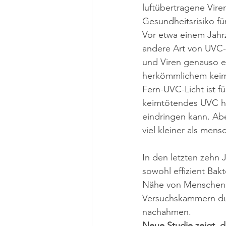
luftübertragene Vire
Gesundheitsrisiko fü
Vor etwa einem Jahrz
andere Art von UVC-L
und Viren genauso ef
herkömmlichem kei
Fern-UVC-Licht ist f
keimtötendes UVC ha
eindringen kann. Abe
viel kleiner als mens
In den letzten zehn 
sowohl effizient Bakt
Nähe von Menschen is
Versuchskammern dur
nachahmen.
Neue Studie zeigt, 