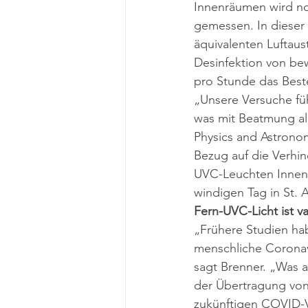
Innenräumen wird no
gemessen. In dieser
äquivalenten Luftaus
Desinfektion von be
pro Stunde das Beste
„Unsere Versuche füh
was mit Beatmung all
Physics and Astronom
Bezug auf die Verhi
UVC-Leuchten Innenr
windigen Tag in St. 
Fern-UVC-Licht ist v
„Frühere Studien ha
menschliche Coronavi
sagt Brenner. „Was 
der Übertragung von K
zukünftigen COVID-V