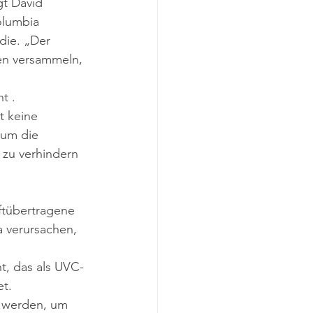
gt David 
olumbia 
die. „Der 
en versammeln, 
ht .
t keine 
 um die 
 zu verhindern 
ftübertragene 
a verursachen, 
ht, das als UVC-
t. 
 werden, um 