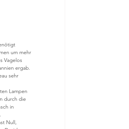
enötigt 
äumen um mehr 
s Vagelos 
annien ergab. 
eau sehr 
erten Lampen 
n durch die 
sch in 
.
st Null, 