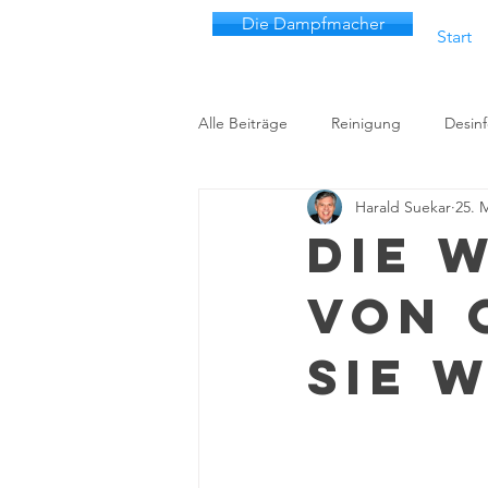
Die Dampfmacher
Start
Alle Beiträge
Reinigung
Desinf
Harald Suekar
25. 
Die 
von 
Sie 