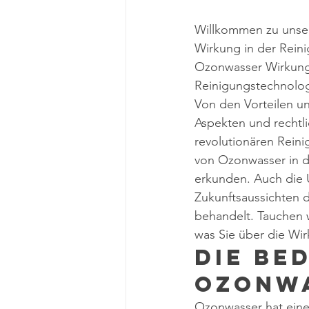
Willkommen zu unser
Wirkung in der Rein
Ozonwasser Wirkung 
Reinigungstechnologi
Von den Vorteilen u
Aspekten und rechtli
revolutionären Rein
von Ozonwasser in d
erkunden. Auch die
Zukunftsaussichten d
behandelt. Tauchen w
was Sie über die Wi
Die Be
Ozonw
Ozonwasser hat eine 