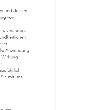
rs und dessen 
ung von 
n, verändert. 
undheitlichen 
eser 
 die Anwendung 
r Wirkung 
e 
usführlich 
Sie mit uns, 
te wie 