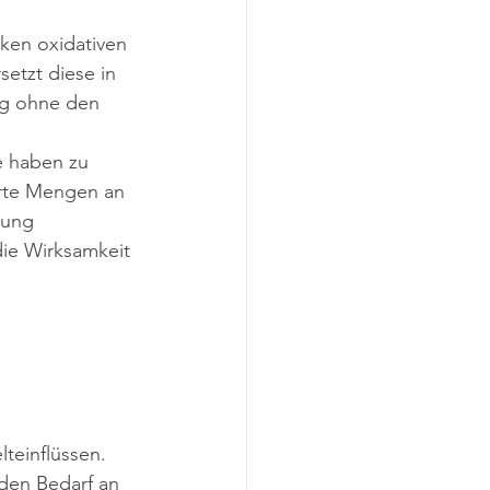
ken oxidativen 
etzt diese in 
ng ohne den 
e haben zu 
erte Mengen an 
gung 
die Wirksamkeit 
 
teinflüssen. 
den Bedarf an 