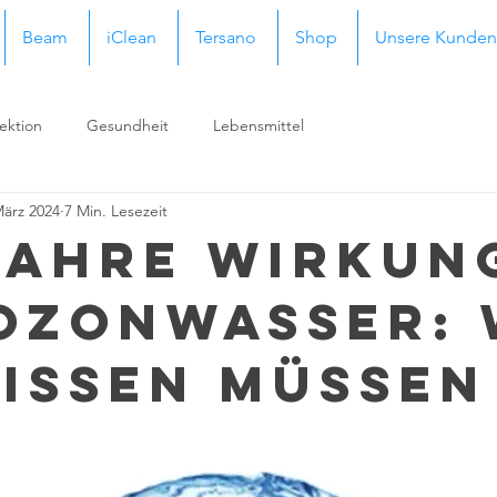
Beam
iClean
Tersano
Shop
Unsere Kunden
ektion
Gesundheit
Lebensmittel
März 2024
7 Min. Lesezeit
wahre Wirkun
Ozonwasser: 
wissen müssen