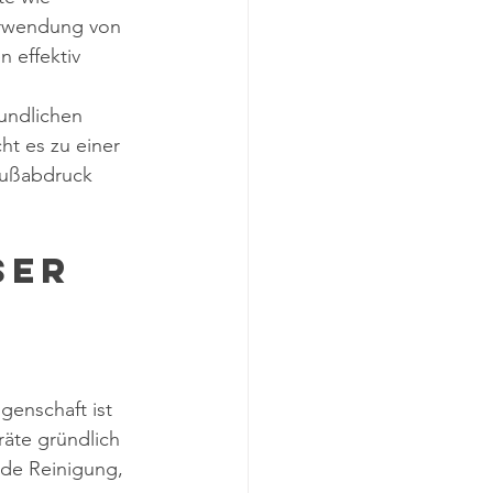
erwendung von 
 effektiv 
undlichen 
ht es zu einer 
Fußabdruck 
er 
e
genschaft ist 
äte gründlich 
de Reinigung, 