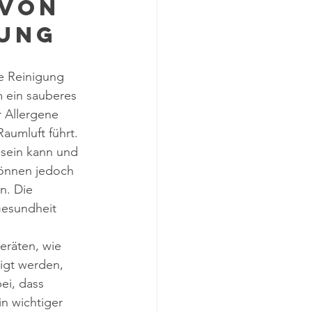
von 
gung
e Reinigung 
m ein sauberes 
 Allergene 
aumluft führt.
 sein kann und 
können jedoch 
n. Die 
Gesundheit 
räten, wie 
igt werden, 
ei, dass 
n wichtiger 