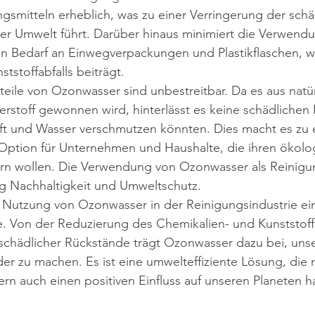
smitteln erheblich, was zu einer Verringerung der schä
rer Umwelt führt. Darüber hinaus minimiert die Verwend
 Bedarf an Einwegverpackungen und Plastikflaschen, wa
tstoffabfalls beiträgt.
teile von Ozonwasser sind unbestreitbar. Da es aus natür
toff gewonnen wird, hinterlässt es keine schädlichen
ft und Wasser verschmutzen könnten. Dies macht es zu e
Option für Unternehmen und Haushalte, die ihren ökolo
rn wollen. Die Verwendung von Ozonwasser als Reinigun
ung Nachhaltigkeit und Umweltschutz.
 Nutzung von Ozonwasser in der Reinigungsindustrie ein
e. Von der Reduzierung des Chemikalien- und Kunststoff
 schädlicher Rückstände trägt Ozonwasser dazu bei, u
r zu machen. Es ist eine umwelteffiziente Lösung, die n
dern auch einen positiven Einfluss auf unseren Planeten h