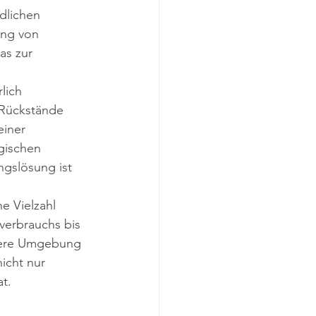
dlichen 
ung von 
s zur 
lich 
 Rückstände 
iner 
gischen 
gslösung ist 
e Vielzahl 
verbrauchs bis 
nsere Umgebung 
icht nur 
at.